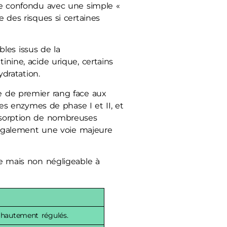
tre confondu avec une simple «
e des risques si certaines
bles issus de la
inine, acide urique, certains
dratation.
re de premier rang face aux
s enzymes de phase I et II, et
absorption de nombreuses
ue également une voie majeure
le mais non négligeable à
 hautement régulés.