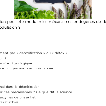
ion peut-elle moduler les mécanismes endogènes de détox
odulation ?
ment par « détoxification » ou « détox »
-on ?
r rôle physiologique
que : un processus en trois phases
nal dans la détoxification
ler ces mécanismes ? Ce que dit la science
enzymes de phase I et II
tes et indoles