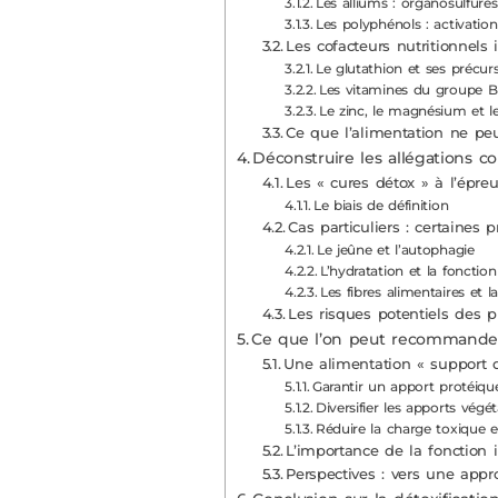
Les alliums : organosulfurés
Les polyphénols : activati
Les cofacteurs nutritionnels
Le glutathion et ses précur
Les vitamines du groupe B 
Le zinc, le magnésium et l
Ce que l’alimentation ne peu
Déconstruire les allégations 
Les « cures détox » à l’épre
Le biais de définition
Cas particuliers : certaines p
Le jeûne et l’autophagie
L’hydratation et la fonction
Les fibres alimentaires et 
Les risques potentiels des p
Ce que l’on peut recommander
Une alimentation « support d
Garantir un apport protéique
Diversifier les apports végé
Réduire la charge toxique 
L’importance de la fonction i
Perspectives : vers une appr