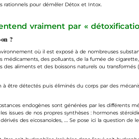
ns rationnels pour démêler Détox et Intox.
entend vraiment par « détoxificati
-on ?
vironnement où il est exposé à de nombreuses substanc
es médicaments, des polluants, de la fumée de cigarette,
s des aliments et des boissons naturels ou transformés (
n à être détectés puis éliminés du corps par des mécan
ubstances endogènes sont générées par les différents 
es issues de nos propres synthèses : hormones stéroïdienn
 dérivés des eicosanoïdes, …. Se pose ici la question de l