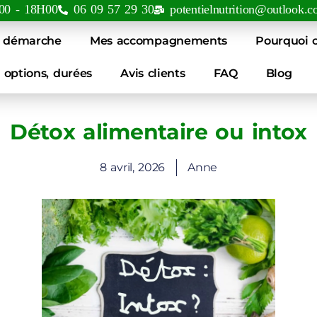
00 - 18H00
06 09 57 29 30
potentielnutrition@outlook.
 démarche
Mes accompagnements
Pourquoi c
, options, durées
Avis clients
FAQ
Blog
Détox alimentaire ou intox
8 avril, 2026
Anne