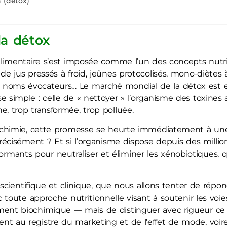
n (détox)
la détox
 alimentaire s’est imposée comme l’un des concepts nutri
de jus pressés à froid, jeûnes protocolisés, mono-diètes
noms évocateurs… Le marché mondial de la détox est est
e simple : celle de « nettoyer » l’organisme des toxine
e, trop transformée, trop polluée.
biochimie, cette promesse se heurte immédiatement à un
 précisément ? Et si l’organisme dispose depuis des mill
mants pour neutraliser et éliminer les xénobiotiques, 
s scientifique et clinique, que nous allons tenter de répond
oc toute approche nutritionnelle visant à soutenir les voi
ment biochimique — mais de distinguer avec rigueur ce q
t au registre du marketing et de l’effet de mode, voire 