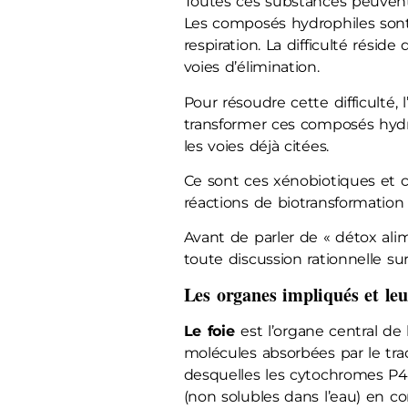
Toutes ces substances peuvent ê
Les composés hydrophiles sont f
respiration. La difficulté rési
voies d’élimination.
Pour résoudre cette difficulté
transformer ces composés hydro
les voies déjà citées.
Ce sont ces xénobiotiques et 
réactions de biotransformation
Avant de parler de « détox ali
toute discussion rationnelle sur 
Les organes impliqués et leu
Le foie
est l’organe central de 
molécules absorbées par le tra
desquelles les cytochromes P45
(non solubles dans l’eau) en c