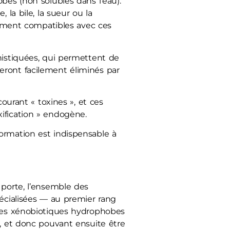
bes (non solubles dans l’eau).
 la bile, la sueur ou la
ctement compatibles avec ces
histiquées, qui permettent de
eront facilement éliminés par
rant « toxines », et ces
ification » endogène.
ormation est indispensable à
e porte, l’ensemble des
pécialisées — au premier rang
 les xénobiotiques hydrophobes
), et donc pouvant ensuite être