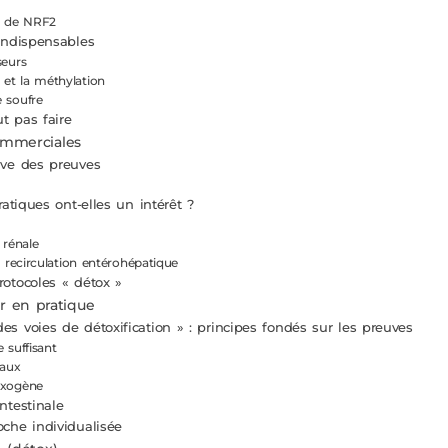
on de NRF2
 indispensables
seurs
et la méthylation
e soufre
t pas faire
commerciales
uve des preuves
ratiques ont-elles un intérêt ?
 rénale
la recirculation entérohépatique
rotocoles « détox »
 en pratique
es voies de détoxification » : principes fondés sur les preuves
 suffisant
taux
exogène
ntestinale
oche individualisée