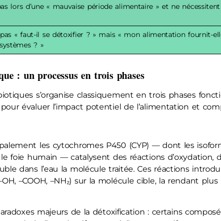
as lors d’une « mauvaise période alimentaire » et ne nécessitent
pas « faut-il se détoxifier ? » mais « mon alimentation fournit-el
systèmes ? »
que : un processus en trois phases
otiques s’organise classiquement en trois phases fonctio
pour évaluer l’impact potentiel de l’alimentation et comp
ipalement les cytochromes P450 (CYP) — dont les isofo
 le foie humain — catalysent des réactions d’oxydation, 
uble dans l’eau la molécule traitée. Ces réactions intro
–OH, –COOH, –NH₂) sur la molécule cible, la rendant plus r
 paradoxes majeurs de la détoxification : certains composé