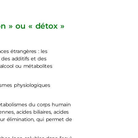
on » ou « détox »
es étrangères : les
 des additifs et des
alcool ou métabolites
ismes physiologiques
métabolismes du corps humain
es, acides biliaires, acides
eur élimination, qui permet de