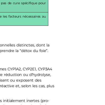
 pas de cure spécifique pour
le les facteurs nécessaires au
nnelles distinctes, dont la
rendre la “détox du foie”.
rmes CYP1A2, CYP2E1, CYP3A4
de réduction ou d’hydrolyse,
duisent ou exposent des
éactive et, selon les cas, plus
s initialement inertes (pro-