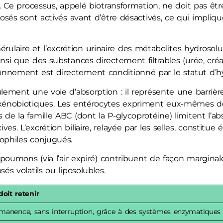
ps. Ce processus, appelé biotransformation, ne doit pas ê
posés sont activés avant d’être désactivés, ce qui impliqu
mérulaire et l’excrétion urinaire des métabolites hydrosolu
nsi que des substances directement filtrables (urée, créat
nnement est directement conditionné par le statut d’hy
lement une voie d’absorption : il représente une barriè
 xénobiotiques. Les entérocytes expriment eux-mêmes de
 de la famille ABC (dont la P-glycoprotéine) limitent l’
es. L’excrétion biliaire, relayée par les selles, constit
ophiles conjugués.
s poumons (via l’air expiré) contribuent de façon margina
és volatils ou liposolubles.
it retenir
rmanence, sans interruption, grâce à des systèmes enzymatiques