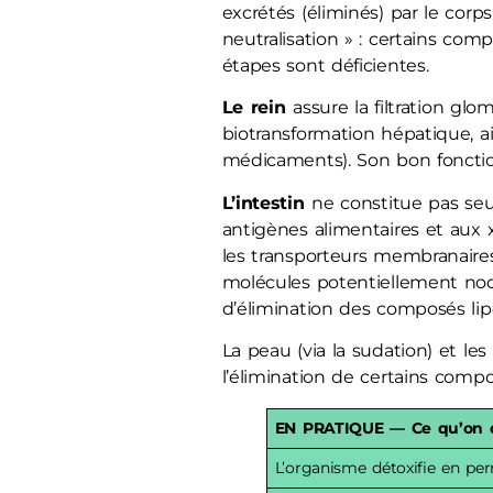
excrétés (éliminés) par le cor
neutralisation » : certains com
étapes sont déficientes.
Le rein
assure la filtration glo
biotransformation hépatique, ai
médicaments). Son bon fonctio
L’intestin
ne constitue pas seu
antigènes alimentaires et aux
les transporteurs membranaires
molécules potentiellement nociv
d’élimination des composés lip
La peau (via la sudation) et le
l’élimination de certains compos
EN PRATIQUE — Ce qu’on do
L’organisme détoxifie en pe