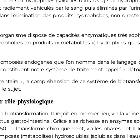
tre soit hydrophiles (solubles dans l’eau) soit hydropho
acilement véhiculés par le sang puis éliminés par l’urine,
de dans l’élimination des produits hydrophobes, non dire
, l’organisme dispose de capacités enzymatiques très sop
phobes en produits (« métabolites ») hydrophiles qui s
composés endogènes que l’on nomme dans le langage cou
 constituent notre système de traitement appelé « détox
mentaire », la compréhension de ce système de biotransf
le sujet.
r rôle physiologique
la biotransformation. Il reçoit en premier lieu, via la vein
ctus gastro-intestinal. Grâce à sa richesse en enzymes s
0 — il transforme chimiquement, via les phases I et II,
omposés (métabolites) hydrosolubles (solubles dans l’eau