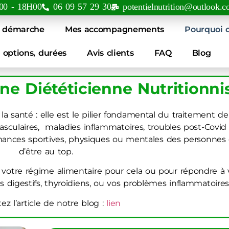
00 - 18H00
06 09 57 29 30
potentielnutrition@outlook.
 démarche
Mes accompagnements
Pourquoi c
, options, durées
Avis clients
FAQ
Blog
ne Diététicienne Nutritionni
la santé : elle est le pilier fondamental du traitement 
sculaires, maladies inflammatoires, troubles post-Covid 
rmances sportives, physiques ou mentales des personnes
d’être au top.
r votre régime alimentaire pour cela ou pour répondre à 
digestifs, thyroïdiens, ou vos problèmes inflammatoires
ez l’article de notre blog :
lien