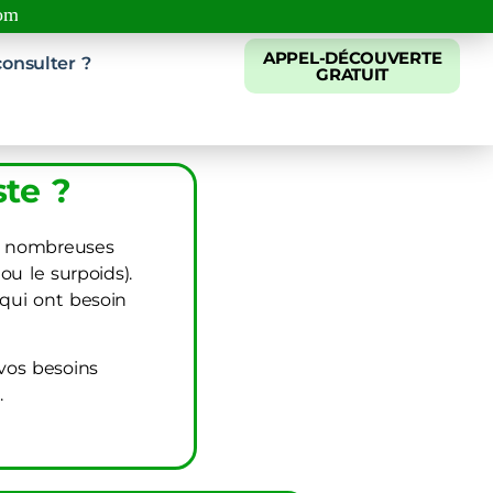
com
APPEL-DÉCOUVERTE
onsulter ?
GRATUIT
ste ?
de nombreuses
ou le surpoids).
 qui ont besoin
vos besoins
.