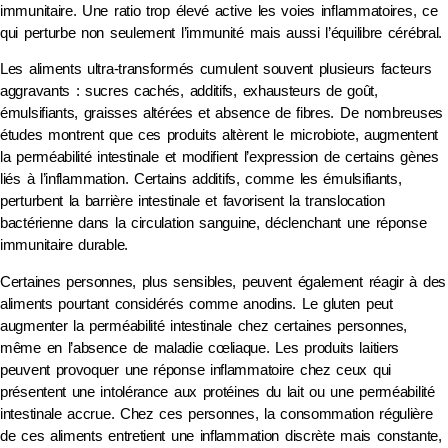
immunitaire. Une ratio trop élevé active les voies inflammatoires, ce
qui perturbe non seulement l’immunité mais aussi l’équilibre cérébral.
Les aliments ultra-transformés cumulent souvent plusieurs facteurs
aggravants : sucres cachés, additifs, exhausteurs de goût,
émulsifiants, graisses altérées et absence de fibres. De nombreuses
études montrent que ces produits altèrent le microbiote, augmentent
la perméabilité intestinale et modifient l’expression de certains gènes
liés à l’inflammation. Certains additifs, comme les émulsifiants,
perturbent la barrière intestinale et favorisent la translocation
bactérienne dans la circulation sanguine, déclenchant une réponse
immunitaire durable.
Certaines personnes, plus sensibles, peuvent également réagir à des
aliments pourtant considérés comme anodins. Le gluten peut
augmenter la perméabilité intestinale chez certaines personnes,
même en l’absence de maladie cœliaque. Les produits laitiers
peuvent provoquer une réponse inflammatoire chez ceux qui
présentent une intolérance aux protéines du lait ou une perméabilité
intestinale accrue. Chez ces personnes, la consommation régulière
de ces aliments entretient une inflammation discrète mais constante,