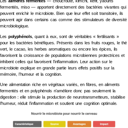
Les
aliments fermentés
— choucroute, kimchi, kéfir, yaourts
fermentés, miso — apportent directement des bactéries vivantes qui
peuvent enrichir le microbiote. Bien que leur effet soit transitoire, ils
peuvent agir dans certains cas comme des stimulateurs de diversité
microbiologique.
Les
polyphénols
, quant à eux, sont de véritables « fertilisants »
pour les bactéries bénéfiques. Présents dans les fruits rouges, le thé
vert, le cacao, les herbes aromatiques ou encore les épices, ils
favorisent la croissance de populations microbiennes protectrices et
inhibent celles qui favorisent l’inflammation. Leur action sur le
microbiote explique en grande partie leurs effets positifs sur la
mémoire, l’humeur et la cognition.
Une alimentation riche en végétaux variés, en fibres, en aliments
fermentés et en polyphénols n’améliore donc pas seulement la
digestion : elle stimule la production de neurotransmetteurs, stabilise
l’humeur, réduit l’inflammation et soutient une cognition optimale.