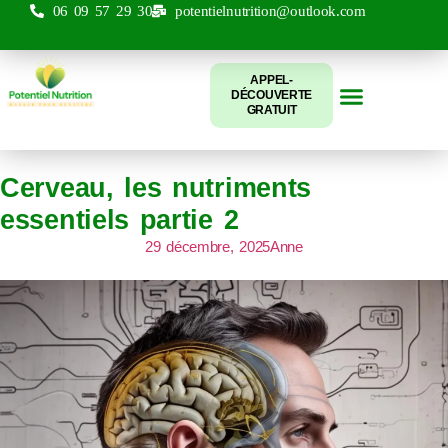
06 09 57 29 30
potentielnutrition@outlook.com
APPEL-
DÉCOUVERTE
GRATUIT
Mes accompagne
Cerveau, les nutriments
essentiels partie 2
29 décembre, 2025
Anne