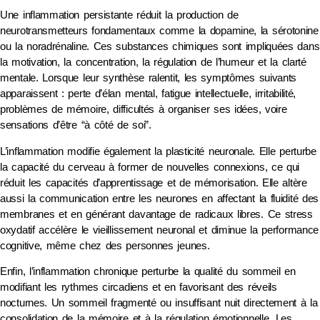
Une inflammation persistante réduit la production de
neurotransmetteurs fondamentaux comme la dopamine, la sérotonine
ou la noradrénaline. Ces substances chimiques sont impliquées dans
la motivation, la concentration, la régulation de l’humeur et la clarté
mentale. Lorsque leur synthèse ralentit, les symptômes suivants
apparaissent : perte d’élan mental, fatigue intellectuelle, irritabilité,
problèmes de mémoire, difficultés à organiser ses idées, voire
sensations d’être “à côté de soi”.
L’inflammation modifie également la plasticité neuronale. Elle perturbe
la capacité du cerveau à former de nouvelles connexions, ce qui
réduit les capacités d’apprentissage et de mémorisation. Elle altère
aussi la communication entre les neurones en affectant la fluidité des
membranes et en générant davantage de radicaux libres. Ce stress
oxydatif accélère le vieillissement neuronal et diminue la performance
cognitive, même chez des personnes jeunes.
Enfin, l’inflammation chronique perturbe la qualité du sommeil en
modifiant les rythmes circadiens et en favorisant des réveils
nocturnes. Un sommeil fragmenté ou insuffisant nuit directement à la
consolidation de la mémoire et à la régulation émotionnelle. Les