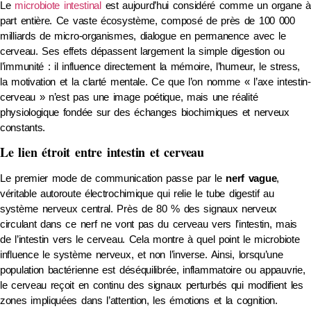
Le
microbiote intestinal
est aujourd’hui considéré comme un organe à
part entière. Ce vaste écosystème, composé de près de 100 000
milliards de micro-organismes, dialogue en permanence avec le
cerveau. Ses effets dépassent largement la simple digestion ou
l’immunité : il influence directement la mémoire, l’humeur, le stress,
la motivation et la clarté mentale. Ce que l’on nomme « l’axe intestin-
cerveau » n’est pas une image poétique, mais une réalité
physiologique fondée sur des échanges biochimiques et nerveux
constants.
Le lien étroit entre intestin et cerveau
Le premier mode de communication passe par le
nerf vague
,
véritable autoroute électrochimique qui relie le tube digestif au
système nerveux central. Près de 80 % des signaux nerveux
circulant dans ce nerf ne vont pas du cerveau vers l’intestin, mais
de l’intestin vers le cerveau. Cela montre à quel point le microbiote
influence le système nerveux, et non l’inverse. Ainsi, lorsqu’une
population bactérienne est déséquilibrée, inflammatoire ou appauvrie,
le cerveau reçoit en continu des signaux perturbés qui modifient les
zones impliquées dans l’attention, les émotions et la cognition.