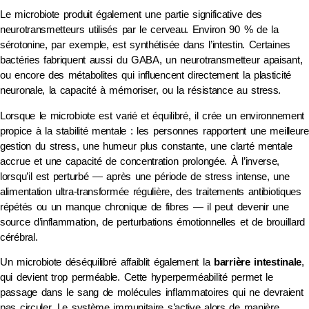
Le microbiote produit également une partie significative des
neurotransmetteurs utilisés par le cerveau. Environ 90 % de la
sérotonine, par exemple, est synthétisée dans l’intestin. Certaines
bactéries fabriquent aussi du GABA, un neurotransmetteur apaisant,
ou encore des métabolites qui influencent directement la plasticité
neuronale, la capacité à mémoriser, ou la résistance au stress.
Lorsque le microbiote est varié et équilibré, il crée un environnement
propice à la stabilité mentale : les personnes rapportent une meilleure
gestion du stress, une humeur plus constante, une clarté mentale
accrue et une capacité de concentration prolongée. À l’inverse,
lorsqu’il est perturbé — après une période de stress intense, une
alimentation ultra-transformée régulière, des traitements antibiotiques
répétés ou un manque chronique de fibres — il peut devenir une
source d’inflammation, de perturbations émotionnelles et de brouillard
cérébral.
Un microbiote déséquilibré affaiblit également la
barrière intestinale
,
qui devient trop perméable. Cette hyperperméabilité permet le
passage dans le sang de molécules inflammatoires qui ne devraient
pas circuler. Le système immunitaire s’active alors de manière