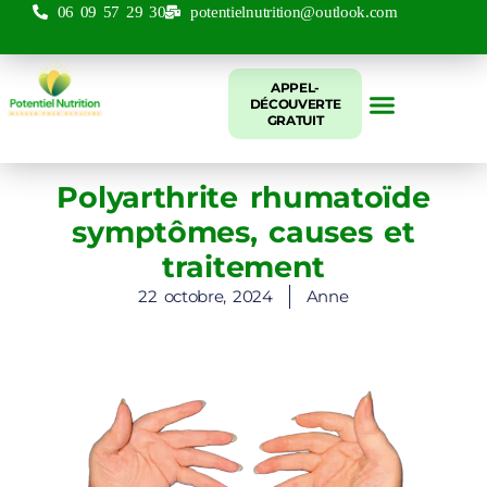
06 09 57 29 30
potentielnutrition@outlook.com
APPEL-
DÉCOUVERTE
GRATUIT
Mes accompag
Pourquoi consulter ?
Tarifs, options, durées
Polyarthrite rhumatoïde
symptômes, causes et
traitement
22 octobre, 2024
Anne